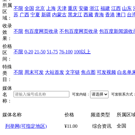
所属
不限
全国
北京
上海
天津
重庆
安徽
浙江
福建
江西
山东
区
苏
广西
宁夏
新疆
内蒙古
黑龙江
西藏
青海
香港
澳门
台
域：
收录
不限
包百度网页收录
不包百度网页收录
包百度新闻源收
效
果：
价格
不限
0-20
21-50
51-75
76-100
100以上
区
间：
特殊
不限
周末可发
大站首发
文字链
焦点图
可发视频
白名单
类
目：
媒体
名
可发内链：
可发联系方式
称：
媒体名称
价格
频道类型
所属区
全国
列举网(可指定地区)
¥11.00
综合资讯