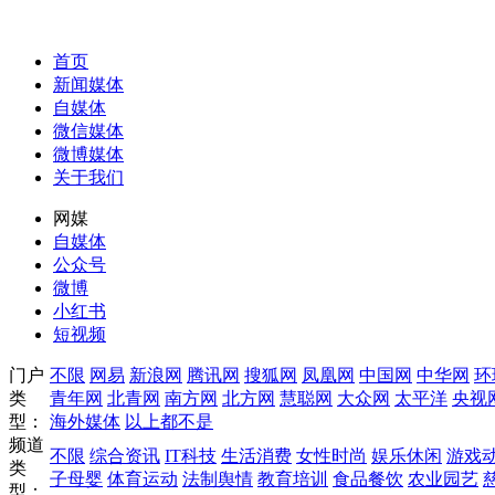
首页
新闻媒体
自媒体
微信媒体
微博媒体
关于我们
网媒
自媒体
公众号
微博
小红书
短视频
门户
不限
网易
新浪网
腾讯网
搜狐网
凤凰网
中国网
中华网
环
类
青年网
北青网
南方网
北方网
慧聪网
大众网
太平洋
央视
型：
海外媒体
以上都不是
频道
不限
综合资讯
IT科技
生活消费
女性时尚
娱乐休闲
游戏
类
子母婴
体育运动
法制舆情
教育培训
食品餐饮
农业园艺
型：