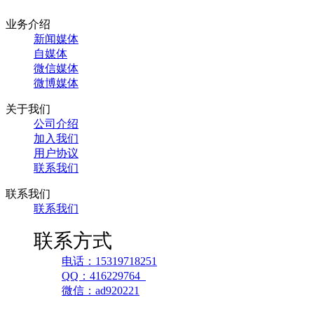
业务介绍
新闻媒体
自媒体
微信媒体
微博媒体
关于我们
公司介绍
加入我们
用户协议
联系我们
联系我们
联系我们
联系方式
电话：15319718251
QQ：416229764
微信：ad920221