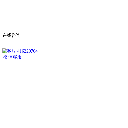
在线咨询
416229764
微信客服